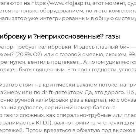
лагаются на
https://www.kfdjasp.ru
, этот момент, с
тся не только оборудованием, но и его комплект
анализатор уже интегрированным в общую систему
либровку и ?неприкосновенные? газы
ор, требует калибровки. И здесь главный бич —
ом? (20.9% O2) или с газовой смесью, скажем, 99.
перегнулся, вентиль подтекает... А потом удивляю
должен быть священным. Его срок годности, усло
изатор стоит на критически важном потоке, нап
ймеру или по drift-детектору. Да, это дорого. Н
очно ручной калибровки раз в квартал, но с обяз
азания до/после, серийный номер баллона.
 таких сложных, как спирально-трубные или плас
занимается KFDJ), важно помнить, что точки для
ертежей. Потом врезаться в обжатую под высокое