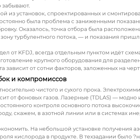
о забывают.
ной из установок, спроектированных и смонтиро
постоянно была проблема с заниженными показан
овку. Оказалось, точка отбора была расположен
в зону турбулентного потока, — и показания пришл
идел от
KFDJ
, всегда отдельным пунктом идёт схе
отовление крупного оборудования для разделени
а зависит от сотни факторов, заложенных на черт
ибок и компромиссов
носительно чистого и сухого прока. Электрохими
ит от фоновых газов. Лазерные (TDLAS) — модно и 
 постоянного контроля основного потока высокочи
оду, скажем, в азотной линии или в системах и
сэкономить. На небольшой установке получения а
оля кислорода в продукте. В техзадании было ?н