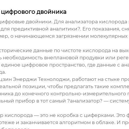
ть цифрового двойника
и цифровые двойники. Для
анализатора кислорода
для предиктивной аналитики?. Его показания, сня
ример, о начинающемся загрязнении молекулярных
исторические данные по чистоте кислорода на вы
 необходимость внеплановой продувки или реген
а единое цифровое пространство, где данные с а
да.
цзин Энерджи Технолоджи
, работают на стыке п
деальной позиции, чтобы предлагать такие компл
ника до конечного контрольно-измерительного 
ный прибор в тот самый ?анализатор? — систему,
р кислорода
— это не коробка с циферками. Это
ртеже и заканчивается алгоритмом в облаке. И п