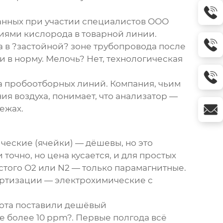
ванных при участии специалистов
ООО
иями кислорода в товарной линии.
а в ?застойной? зоне трубопровода после
и в норму. Мелочь? Нет, технологическая
ма пробоотборных линий. Компания, чьим
я воздуха, понимает, что анализатор —
ежах.
ческие (ячейки) — дёшевы, но это
точно, но цена кусается, и для простых
стого O2 или N2 — только парамагнитные.
нертизации — электрохимические с
зота поставили дешёвый
е более 10 ppm?. Первые полгода всё