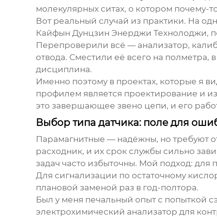
молекулярных ситах, о котором почему-т
Вот реальный случай из практики. На од
Кайфын Дунцзин Энерджи Технолоджи
, 
Перепроверили всё — анализатор, калибр
отвода. Сместили её всего на полметра, 
дисциплина.
Именно поэтому в проектах, которые я в
профилем является проектирование и изг
это завершающее звено цепи, и его работ
Выбор типа датчика: поле для ош
Парамагнитные — надёжны, но требуют от
расходник, и их срок службы сильно завис
задач часто избыточны. Мой подход: для
Для сигнализации по остаточному кислор
плановой заменой раз в год-полтора.
Был у меня печальный опыт с попыткой 
электрохимический анализатор для контр