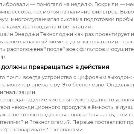
алибровали — помогало на неделю. Вскрыли — м
мпрессора, несмотря на наличие фильтров. Вывод
имум, многоступенчатая система подготовки про
а качестве продукта и репутации.
цзин Энерджи Технолоджи
как раз проектирует 
сь кроется важный момент для эксплуатации: точк
ть расположена *после* всех фильтров и осушител
ор.
ы должны превращаться в действия
то почти всегда устройство с цифровым выходом: 
на монитор оператору. Это бесполезно. Он должен
сигнализации.
слорода падение чистоты ниже заданного уровня
вод некондиционного продукта в ёмкость, а луч
жна не только надёжная аппаратная часть, но и 
телями? и ?технологами?. Первые поставляют пр
го ?разговаривать? с клапанами.