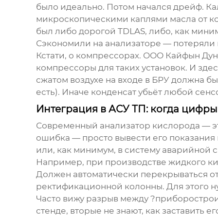
было идеально. Потом начался дрейф. К
микроскопическими каплями масла от ко
был либо дорогой TDLAS, либо, как мин
Сэкономили на анализаторе — потеряли н
Кстати, о компрессорах.
ООО Кайфын Дун
компрессоры для таких установок. И зде
сжатом воздухе на входе в БРУ должна бы
есть). Иначе конденсат убьёт любой сенс
Интеграция в АСУ ТП: когда цифр
Современный
анализатор кислорода
— э
ошибка — просто вывести его показания 
или, как минимум, в систему аварийной 
Например, при производстве жидкого ки
Должен автоматически перекрываться от
ректификационной колонны. Для этого ну
Часто вижу разрыв между ?приборострои
стенде, вторые не знают, как заставить е