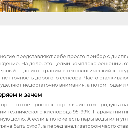
многие представляют себе просто прибор с диспл
ждение. На деле, это целый комплекс решений, о
рный — до интеграции в технологический контур,
нет точность дорогого сенсора. Часто сталкиваюс
у уделяют недостаточно внимания, а потом годам
еряем и зачем
р — это не просто контроль чистоты продукта на в
ии технического кислорода 95-99%. Парамагнитный
ую долю. А если в потоке есть пары воды или у
олжна быть сухой, а перед анализатором часто ст