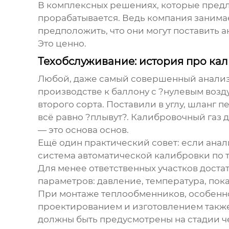
В комплексных решениях, которые пред
прорабатывается. Ведь компания занимае
предположить, что они могут поставить 
Это ценно.
Техобслуживание: история про ка
Любой, даже самый совершенный анализат
производстве к баллону с ?нулевым воздух
второго сорта. Поставили в углу, шланг 
всё равно ?плывут?. Калибровочный газ 
— это основа основ.
Ещё один практический совет: если анал
система автоматической калибровки по та
Для менее ответственных участков достат
параметров: давление, температура, пок
При монтаже теплообменников, особенно
проектированием и изготовлением также 
должны быть предусмотрены на стадии ч