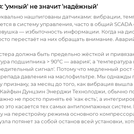
 'умный' не значит 'надёжный'
уквально нашпигованы датчиками: вибрации, тем
ается в систему управления, часто в общий SCADA
ловушка — избыточность информации. Когда на ди
осто перестаёт на них обращать внимание. Аварий
устера должна быть предельно жёсткой и привяза
ура подшипника > 90°C — авария', а 'температура
дительный сигнал'. Потому что медленный рост —
перепада давления на маслофильтре. Мы однажд
 признаку, за месяц до того, как вибрация вышла
Кайфын Дунцзин Энерджи Технолоджи, обычно по
ажно не просто принять её 'как есть', а интегрир
 это касается тех самых антипомпажных систем.
нду на перестройку режима основного компрессо
зла потянет за собой останов всей установки, хо