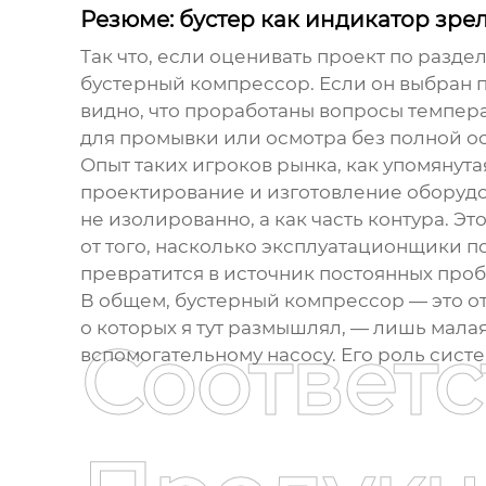
Резюме: бустер как индикатор зре
Так что, если оценивать проект по разде
бустерный компрессор
. Если он выбран 
видно, что проработаны вопросы темпера
для промывки или осмотра без полной ос
Опыт таких игроков рынка, как упомянут
проектирование и изготовление оборудов
не изолированно, а как часть контура. Э
от того, насколько эксплуатационщики п
превратится в источник постоянных проб
В общем,
бустерный компрессор
— это от
о которых я тут размышлял, — лишь малая 
Соответ
вспомогательному насосу. Его роль систе