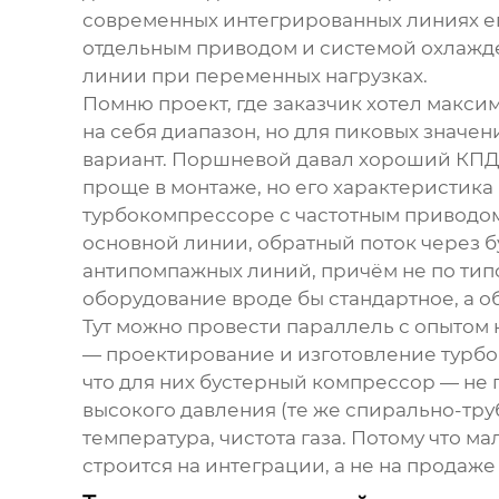
современных интегрированных линиях его
отдельным приводом и системой охлажде
линии при переменных нагрузках.
Помню проект, где заказчик хотел макс
на себя диапазон, но для пиковых значе
вариант. Поршневой давал хороший КПД 
проще в монтаже, но его характеристика
турбокомпрессоре с частотным приводом. 
основной линии, обратный поток через 
антипомпажных линий, причём не по типо
оборудование вроде бы стандартное, а о
Тут можно провести параллель с опыто
— проектирование и изготовление турбок
что для них
бустерный компрессор
— не 
высокого давления (те же спирально-тру
температура, чистота газа. Потому что м
строится на интеграции, а не на продаже