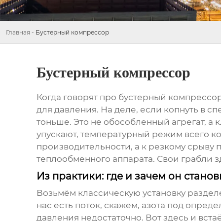
Главная
-
Бустерный компрессор
Бустерный компрессор
Когда говорят про
бустерный компрессо
для давления. На деле, если копнуть в с
тоньше. Это не обособленный агрегат, а к
упускают, температурный режим всего ко
производительности, а к резкому срыву 
теплообменного аппарата. Свои грабли з
Из практики: где и зачем он стано
Возьмём классическую установку разделе
нас есть поток, скажем, азота под опре
давления недостаточно. Вот здесь и вста