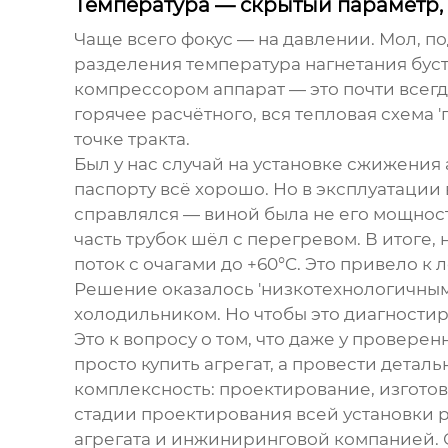
Температура — скрытый параметр,
Чаще всего фокус — на давлении. Мол, п
разделения температура нагнетания буст
компрессором аппарат — это почти всегда
горячее расчётного, вся тепловая схема 
точке тракта.
Был у нас случай на установке сжижения 
паспорту всё хорошо. Но в эксплуатации
справлялся — виной была не его мощност
часть трубок шёл с перегревом. В итоге,
поток с очагами до +60°C. Это привело 
Решение оказалось 'низкотехнологичны
холодильником. Но чтобы это диагности
Это к вопросу о том, что даже у провер
просто купить агрегат, а провести детал
комплексность: проектирование, изготов
стадии проектирования всей установки р
агрегата и инжиниринговой компанией. О