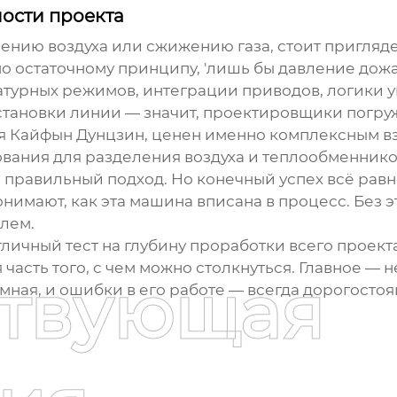
лости проекта
лению воздуха или сжижению газа, стоит приглядет
по остаточному принципу, 'лишь бы давление дожа
турных режимов, интеграции приводов, логики у
тановки линии — значит, проектировщики погруж
ая Кайфын Дунцзин, ценен именно комплексным вз
ания для разделения воздуха и теплообменников,
то правильный подход. Но конечный успех всё равн
онимают, как эта машина вписана в процесс. Без
лем.
личный тест на глубину проработки всего проекта.
часть того, с чем можно столкнуться. Главное — н
ствующая
мная, и ошибки в его работе — всегда дорогосто