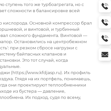
ступень того же турбоагрегата, но с
ает сложности в балансировке всей
го кислорода. Основной компрессор брал
поршневой, и винтовой, и турбинный
овал сложного фундамента. Винтовой —
л напор. Остановились на центробежном
ть': при резком сбросе нагрузки с
систему байпасных клапанов и
ановки. Это тот случай, когда
дуальные.
джи (
https://www.kfdjasp.ru
). Их профиль
духа. Глядя на их портфель, понимаешь,
Когда они проектируют теплообменники
ыходе из бустера — давление,
лообмена. Их подход, судя по всему,