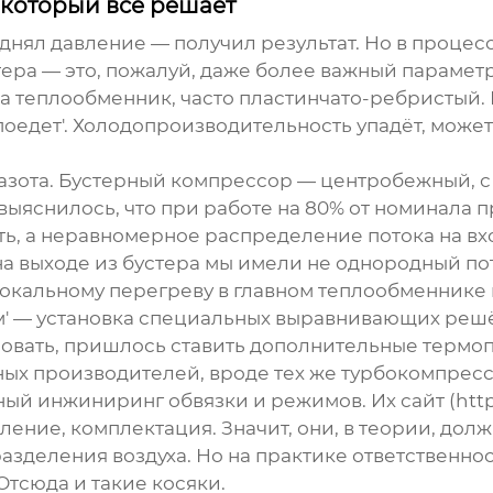
 который всё решает
однял давление — получил результат. Но в проце
ера — это, пожалуй, даже более важный парамет
 теплообменник, часто пластинчато-ребристый. И
'поедет'. Холодопроизводительность упадёт, може
азота.
Бустерный компрессор
— центробежный, с
 выяснилось, что при работе на 80% от номинала
ь, а неравномерное распределение потока на вход
 на выходе из бустера мы имели не однородный пот
к локальному перегреву в главном теплообменнике
м' — установка специальных выравнивающих реш
ровать, пришлось ставить дополнительные термо
енных производителей, вроде тех же турбокомпрес
ьный инжиниринг обвязки и режимов. Их сайт (
htt
ление, комплектация. Значит, они, в теории, дол
азделения воздуха. Но на практике ответственно
тсюда и такие косяки.