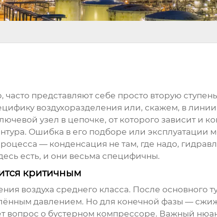
р
, часто представляют себе просто вторую ступен
пецифику воздухоразделения или, скажем, в линии
лючевой узел в цепочке, от которого зависит и ко
нтура. Ошибка в его подборе или эксплуатации 
процесса — конденсация не там, где надо, гидрав
десь есть, и они весьма специфичны.
вится критичным
ния воздуха среднего класса. После основного 
делённым давлением. Но для конечной фазы — сжи
ёт вопрос о
бустерном компрессоре
. Важный нюан