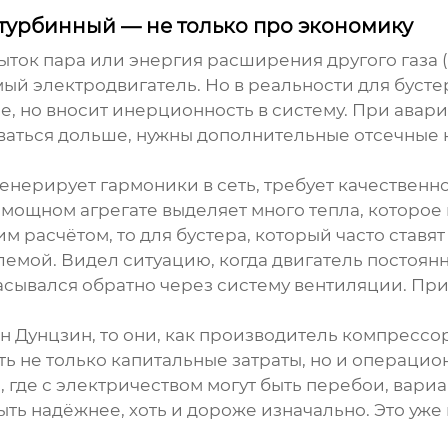
 турбинный — не только про экономику
быток пара или энергия расширения другого газа 
мый электродвигатель. Но в реальности для
бусте
е, но вносит инерционность в систему. При авар
ваться дольше, нужны дополнительные отсечные 
енерирует гармоники в сеть, требует качественно
 мощном агрегате выделяет много тепла, которое 
м расчётом, то для бустера, который часто став
лемой. Видел ситуацию, когда двигатель постоянно
засасывался обратно через систему вентиляции. П
 Дунцзин, то они, как производитель компрессор
ь не только капитальные затраты, но и операци
где с электричеством могут быть перебои, вариа
ыть надёжнее, хоть и дороже изначально. Это уже