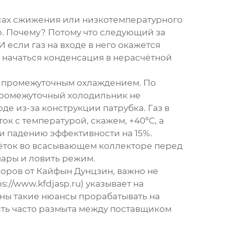
ссах сжижения или низкотемпературного
р. Почему? Потому что следующий за
 если газ на входе в него окажется
т начаться конденсация в нерасчётной
 промежуточным охлаждением. По
 промежуточный холодильник не
е из-за конструкции патрубка. Газ в
ок с температурой, скажем, +40°C, а
 и падению эффективности на 15%.
ёток во всасывающем коллекторе перед
пары и ловить режим.
соров от Кайфын Дунцзин, важно не
ps://www.kfdjasp.ru
) указывает на
жны такие нюансы прорабатывать на
сть часто размыта между поставщиком