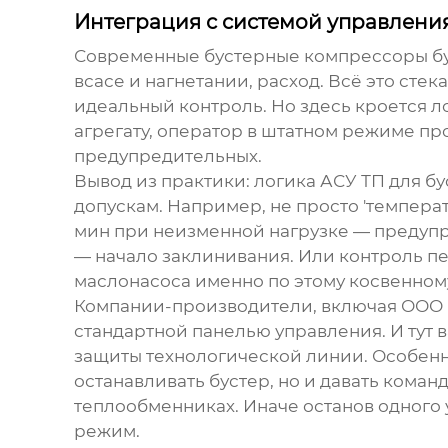
Интеграция с системой управления:
Современные
бустерные компрессоры
б
всасе и нагнетании, расход. Всё это стек
идеальный контроль. Но здесь кроется 
агрегату, оператор в штатном режиме пр
предупредительных.
Вывод из практики: логика АСУ ТП для б
допускам. Например, не просто 'температ
мин при неизменной нагрузке — предупре
— начало заклинивания. Или контроль 
маслонасоса именно по этому косвенному
Компании-производители, включая ООО 
стандартной панелью управления. И тут в
защиты технологической линии. Особенно
останавливать бустер, но и давать кома
теплообменниках. Иначе останов одного у
режим.