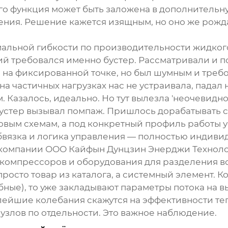
 функция может быть заложена в дополнительную 
ния. Решение кажется изящным, но оно же рожд
имальной гибкости по производительности жидко
ний требовался именно бустер. Рассматривали и 
на фиксированной точке, но был шумным и треб
 на частичных нагрузках нас не устраивала, пада
Казалось, идеально. Но тут вылезла 'неочевиднос
бустер вызывал помпаж. Пришлось дорабатывать 
вым схемам, а под конкретный профиль работы уст
бвязка и логика управления — полностью индиви
м компании ООО Кайфын Дунцзин Энерджи Техноло
омпрессоров и оборудования для разделения воз
просто товар из каталога, а системный элемент. 
бные), то уже закладывают параметры потока на в
алейшие колебания скажутся на эффективности теп
 узлов по отдельности. Это важное наблюдение.