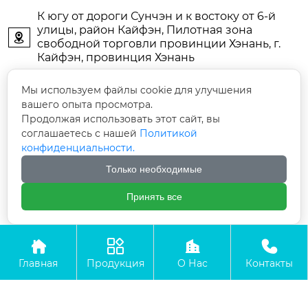
К югу от дороги Сунчэн и к востоку от 6-й
улицы, район Кайфэн, Пилотная зона

свободной торговли провинции Хэнань, г.
Кайфэн, провинция Хэнань
KFDJAIR@163.com

Мы используем файлы cookie для улучшения
вашего опыта просмотра.
Продолжая использовать этот сайт, вы
+86-13903786044

соглашаетесь с нашей
Политикой
конфиденциальности.
+86-13598785976

Только необходимые
+86-13903789771

Принять все




Авторское право©ООО Кайфын Дунцзин Энерджи
Технолоджи
Главная
Продукция
О Нас
Контакты