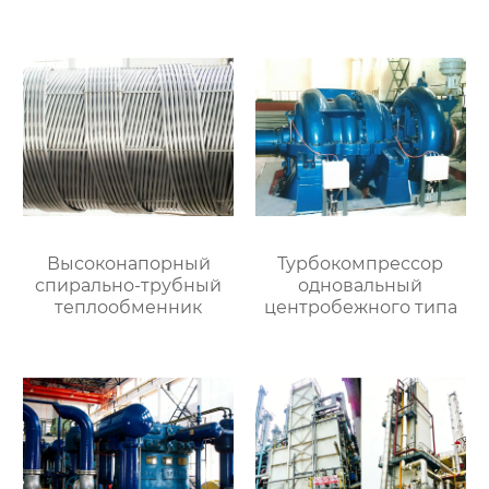
адсорбция при
переменном
давлении)
Высоконапорный
Турбокомпрессор
спирально-трубный
одновальный
теплообменник
центробежного типа