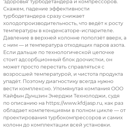
'здоровья' турбодетандера и компрессоров.
Скажем, падение эффективности
турбодетандера сразу снижает
холодопроизводительность, что ведёт к росту
температуры в конденсаторе-испарителе.
Давление в верхней колонне поползёт вверх, а
с ним — и температура отходящих паров азота.
Если дальше по технологической цепочке
стоит адсорбционный блок доочистки, он
может просто перестать справляться с
возросшей температурой, и чистота продукта
упадёт. Поэтому диагностику всегда нужно
вести комплексно. Упомянутая компания
ООО
Кайфын Дунцзин Энерджи Технолоджи
, судя
по описанию на
https://www.kfdjasp.ru
, как раз
обладает компетенциями в полном цикле — от
проектирования турбокомпрессоров и самих
колонн до комплектации всей установки.