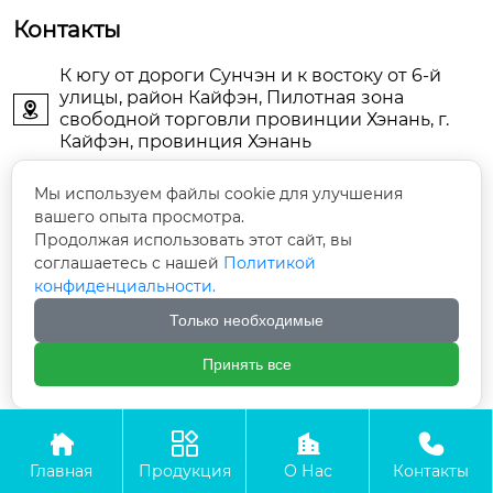
Контакты
К югу от дороги Сунчэн и к востоку от 6-й
улицы, район Кайфэн, Пилотная зона

свободной торговли провинции Хэнань, г.
Кайфэн, провинция Хэнань
KFDJAIR@163.com

Мы используем файлы cookie для улучшения
вашего опыта просмотра.
Продолжая использовать этот сайт, вы
+86-13903786044

соглашаетесь с нашей
Политикой
конфиденциальности.
+86-13598785976

Только необходимые
+86-13903789771

Принять все




Авторское право©ООО Кайфын Дунцзин Энерджи
Технолоджи
Главная
Продукция
О Нас
Контакты