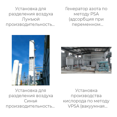
Установка для
Генератор азота по
разделения воздуха
методу PSA
Лунъюй
(адсорбция при
производительностью
переменном
16000
давлении)
Установка для
Установка
разделения воздуха
производства
Синья
кислорода по методу
производительностью
VPSA (вакуумная
16000
адсорбция при
переменном