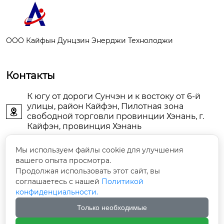
ООО Кайфын Дунцзин Энерджи Технолоджи
Контакты
К югу от дороги Сунчэн и к востоку от 6-й
улицы, район Кайфэн, Пилотная зона

свободной торговли провинции Хэнань, г.
Кайфэн, провинция Хэнань
KFDJAIR@163.com

Мы используем файлы cookie для улучшения
вашего опыта просмотра.
Продолжая использовать этот сайт, вы
+86-13903786044

соглашаетесь с нашей
Политикой
конфиденциальности.
+86-13598785976

Только необходимые
+86-13903789771
