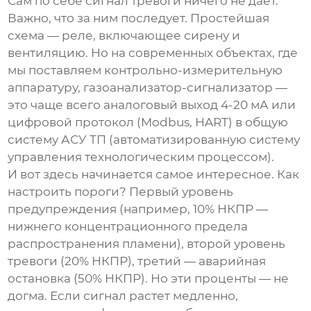
Сам по себе сигнал тревоги ничего не дает.
Важно, что за ним последует. Простейшая
схема — реле, включающее сирену и
вентиляцию. Но на современных объектах, где
мы поставляем контрольно-измерительную
аппаратуру,
газоанализатор-сигнализатор
—
это чаще всего аналоговый выход 4-20 мА или
цифровой протокол (Modbus, HART) в общую
систему АСУ ТП (автоматизированную систему
управления технологическим процессом).
И вот здесь начинается самое интересное. Как
настроить пороги? Первый уровень
предупреждения (например, 10% НКПР —
нижнего концентрационного предела
распространения пламени), второй уровень
тревоги (20% НКПР), третий — аварийная
остановка (50% НКПР). Но эти проценты — не
догма. Если сигнал растет медленно,