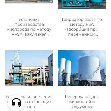
Установка
Генератор азота по
производства
методу PSA
кислорода по методу
(адсорбция при
VPSA (вакуумная
переменном
адсорбция при
давлении)
переменном
давлении)
Установка извлечения
Резервуары для
метана из отходящих
жидкостей и
газов
вакуумные