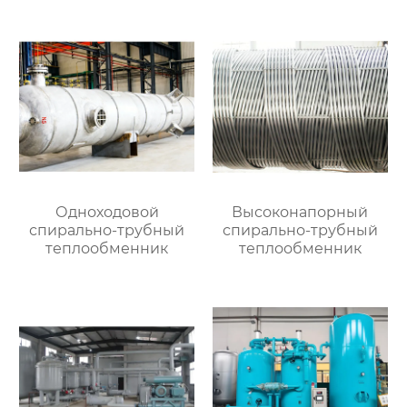
Одноходовой
Высоконапорный
спирально-трубный
спирально-трубный
теплообменник
теплообменник