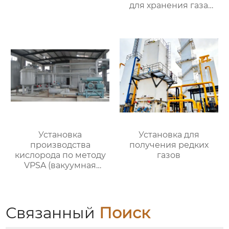
для хранения газа
объемом 200
кубометров)
Установка
Установка для
производства
получения редких
кислорода по методу
газов
VPSA (вакуумная
адсорбция при
переменном
давлении)
Связанный
Поиск