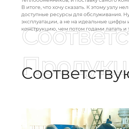
теплообменников, и поставку самого ком
В итоге, что хочу сказать. К этому узлу 
доступные ресурсы для обслуживания. Нуж
эксплуатации, а не на идеальные цифры 
Соответ
конструкцию, чем потом годами латать и 
Продукц
Соответств