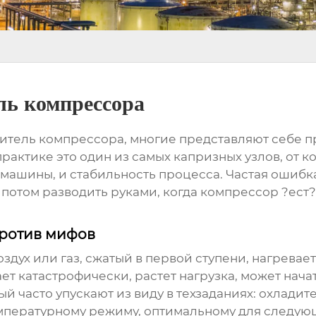
ль компрессора
итель компрессора
, многие представляют себе 
практике это один из самых капризных узлов, от к
й машины, и стабильность процесса. Частая ошибк
 потом разводить руками, когда компрессор ?ест
против мифов
оздух или газ, сжатый в первой ступени, нагревае
ает катастрофически, растет нагрузка, может нач
ый часто упускают из виду в техзаданиях: охладит
мпературному режиму, оптимальному для следующ