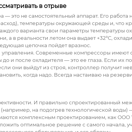
ссматривать в отрыве
ра
— это не самостоятельный аппарат. Его работа
сход), температуры окружающей среды и, что кри
 каждого варианта свои параметры температуры о
, а в реальности летом она выдает +32°C, охлади
ледующая цепочка пойдет вразнос.
й управления. Современные компрессоры имеют 
до и после охладителя — это ее глаза. Если их п
ли если они выйдут из строя, контроллер получит 
становить, когда надо. Всегда настаиваю на резе
фективности. И правильно спроектированный
меж
 (например, на подогрев технологической воды) —
имаются комплексным проектированием, как ООО
ложить оптимальное решение с самого начала, у