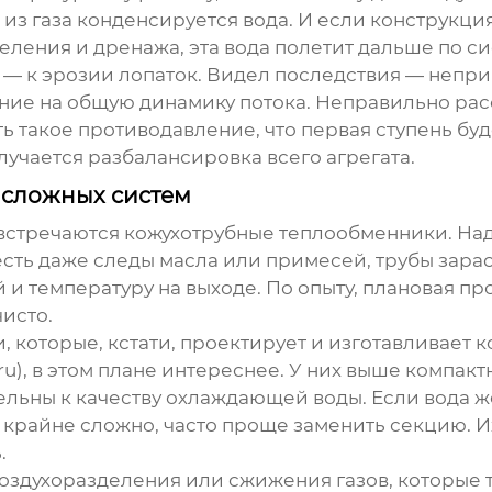
из газа конденсируется вода. И если конструкци
ления и дренажа, эта вода полетит дальше по с
х — к эрозии лопаток. Видел последствия — непри
яние на общую динамику потока. Неправильно ра
такое противодавление, что первая ступень будет
лучается разбалансировка всего агрегата.
о сложных систем
встречаются кожухотрубные теплообменники. Наде
е есть даже следы масла или примесей, трубы зара
 температуру на выходе. По опыту, плановая пром
исто.
 которые, кстати, проектирует и изготавливае
ru
), в этом плане интереснее. У них выше компак
ельны к качеству охлаждающей воды. Если вода ж
 крайне сложно, часто проще заменить секцию. Их
.
оздухоразделения или сжижения газов, которые т