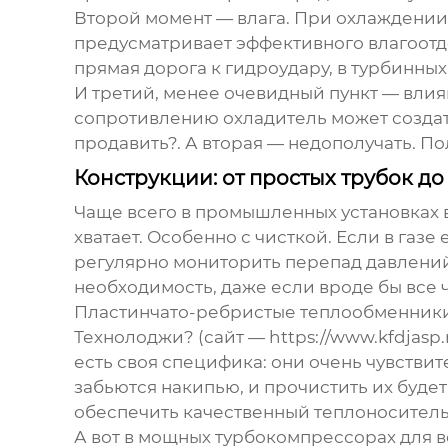
Второй момент — влага. При охлаждении 
предусматривает эффективного влагоотде
прямая дорога к гидроудару, в турбинны
И третий, менее очевидный пункт — вли
сопротивлению охладитель может создать 
продавить?. А вторая — недополучать. По
Конструкции: от простых трубок д
Чаще всего в промышленных установках 
хватает. Особенно с чисткой. Если в газ
регулярно мониторить перепад давлений и
необходимость, даже если вроде бы все ч
Пластинчато-ребристые теплообменники,
Технолоджи? (сайт —
https://www.kfdjasp.
есть своя специфика: они очень чувствит
забьются накипью, и прочистить их будет
обеспечить качественный теплоноситель
А вот в мощных турбокомпрессорах для в