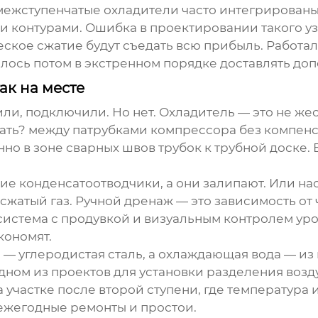
межступенчатые охладители
часто интегрированы
и контурами. Ошибка в проектировании такого у
еское сжатие будут съедать всю прибыль. Работал
ось потом в экстренном порядке доставлять доп
ак на месте
или, подключили. Но нет. Охладитель — это не же
ать? между патрубками компрессора без компенс
но в зоне сварных швов трубок к трубной доске.
ие конденсатоотводчики, а они залипают. Или на
 сжатый газ. Ручной дренаж — это зависимость от
система с продувкой и визуальным контролем уров
кономят.
— углеродистая сталь, а охлаждающая вода — из 
одном из проектов для установки разделения воз
 участке после второй ступени, где температура
 ежегодные ремонты и простои.