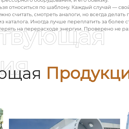
прессорного оборудования, и его обвязку.
нельзя относиться по шаблону. Каждый случай — св
но считать, смотреть аналоги, но всегда делать
из каталога. Иногда лучше переплатить за более
ствующая
терять на перерасходе энергии. Проверено не раз.
ия
ующая
Продукц