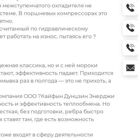
я
межступенчатого охладителя
не
истеме. В поршневых компрессорах это
ятно.
ссчитанный по гидравлическому
 работать на износ, пытаясь его ?
жная классика, но и с ней мороки
стают, эффективность падает. Приходится
ывка раз в полгода — это не прихоть, а
т компания ООО ?Кайфын Дунцзин Энерджи
тность и эффективность теплообмена. Но
есткая, без подготовки, ребра быстро
 ставят там, где есть возможность
оже входят в сферу деятельности