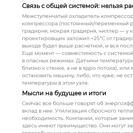
Связь с общей системой: нельзя ра
Межступенчатый охладитель компрессо
компрессора (постоянный/переменный ра
градирня, мокрая градирня, чиллер — у
проектировщик заложил +25°C от градирни
выходе будет выше расчетной, и вся пос
Еще момент — совместимость с системо
в опасных режимах. Датчики температуры 
близко к стенке, а не в ядро потока), и
остановить машину, либо, что хуже, не о
температуры в этом узле.
Мысли на будущее и итоги
Сейчас все больше говорят об энергоэф
вклад в нее. Утилизация сбросного тепла
необходимость. Компании, которые зан
здесь имеют преимущество. Они могут за