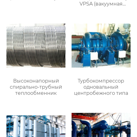
VPSA (вакуумная
адсорбция при
переменном
давлении)
Высоконапорный
Турбокомпрессор
спирально-трубный
одновальный
теплообменник
центробежного типа