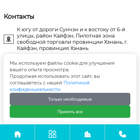
Контакты
К югу от дороги Сунчэн и к востоку от 6-й
улицы, район Кайфэн, Пилотная зона

свободной торговли провинции Хэнань, г.
Кайфэн, провинция Хэнань
KFDJAIR@163.com

Мы используем файлы cookie для улучшения
вашего опыта просмотра.
Продолжая использовать этот сайт, вы
+86-13903786044

соглашаетесь с нашей
Политикой
конфиденциальности.
+86-13598785976

Только необходимые
+86-13903789771

Принять все




Авторское право©ООО Кайфын Дунцзин Энерджи