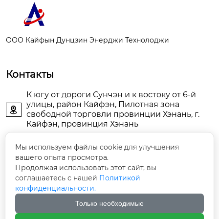
ООО Кайфын Дунцзин Энерджи Технолоджи
Контакты
К югу от дороги Сунчэн и к востоку от 6-й
улицы, район Кайфэн, Пилотная зона

свободной торговли провинции Хэнань, г.
Кайфэн, провинция Хэнань
KFDJAIR@163.com

Мы используем файлы cookie для улучшения
вашего опыта просмотра.
Продолжая использовать этот сайт, вы
+86-13903786044

соглашаетесь с нашей
Политикой
конфиденциальности.
+86-13598785976

Только необходимые
+86-13903789771
