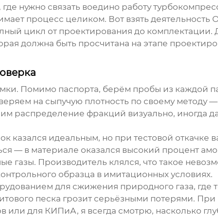
, где нужно связать воедино работу турбокомпре
нимает процесс целиком. Вот взять деятельность
О
олный цикл от проектирования до комплектации. 
торая должна быть просчитана на этапе проекти
роверка
и. Помимо паспорта, берём пробы из каждой пар
веряем на сыпучую плотность по своему методу —
рим распределение фракций визуально, иногда д
ок казался идеальным, но при тестовой откачке 
ться — в материале оказался высокий процент ам
е газы. Производитель клялся, что такое невозм
контрольного образца в имитационных условиях.
орудованием для сжижения природного газа, где 
итового песка
грозит серьёзными потерями. При
ов или для КИПиА, я всегда смотрю, насколько г