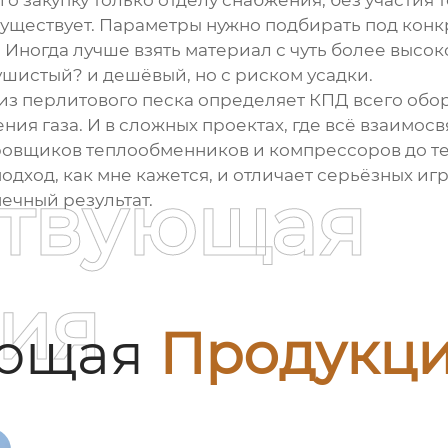
го закупку только отделу снабжения, без участия
уществует. Параметры нужно подбирать под конкр
 Иногда лучше взять материал с чуть более высо
шистый? и дешёвый, но с риском усадки.
из перлитового песка определяет КПД всего обор
ия газа. И в сложных проектах, где всё взаимосв
ировщиков теплообменников и компрессоров до т
дход, как мне кажется, и отличает серьёзных игр
ствующая
ечный результат.
ия
ующая
Продукц