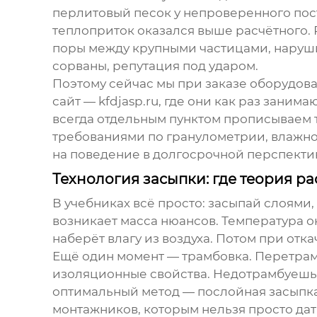
перлитовый песок
у непроверенного пост
теплоприток оказался выше расчётного. 
поры между крупными частицами, наруши
сорваны, репутация под ударом.
Поэтому сейчас мы при заказе оборудов
сайт —
kfdjasp.ru
, где они как раз заним
всегда отдельным пунктом прописываем т
требованиями по гранулометрии, влажно
на поведение в долгосрочной перспектив
Технология засыпки: где теория ра
В учебниках всё просто: засыпай слоями,
возникает масса нюансов. Температура о
наберёт влагу из воздуха. Потом при отка
Ещё один момент — трамбовка. Перетра
изоляционные свойства. Недотрамбуешь —
оптимальный метод — послойная засыпка с
монтажников, которым нельзя просто дат