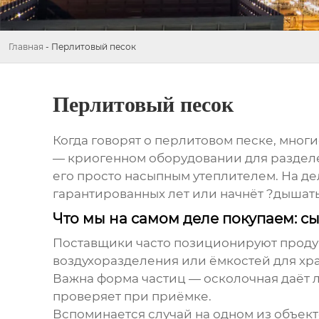
Главная
-
Перлитовый песок
Перлитовый песок
Когда говорят о
перлитовом песке
, мног
— криогенном оборудовании для разделен
его просто насыпным утеплителем. На дел
гарантированных лет или начнёт ?дышать?
Что мы на самом деле покупаем: с
Поставщики часто позиционируют продук
воздухоразделения или ёмкостей для хра
Важна форма частиц — осколочная даёт л
проверяет при приёмке.
Вспоминается случай на одном из объект