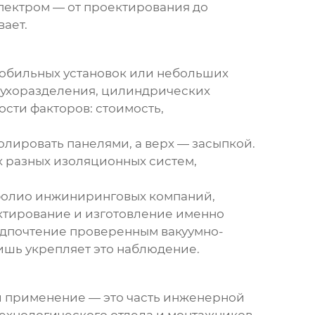
спектром — от проектирования до
вает.
 мобильных установок или небольших
здухоразделения, цилиндрических
сти факторов: стоимость,
лировать панелями, а верх — засыпкой.
х разных изоляционных систем,
тфолио инжиниринговых компаний,
ектирование и изготовление именно
редпочтение проверенным вакуумно-
лишь укрепляет это наблюдение.
 и применение — это часть инженерной