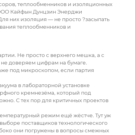
ссоров, теплообменников и изоляционных
ОО Кайфын Дунцзин Энерджи
Для них изоляция — не просто ?засыпать
рования теплообменников и
тии. Не просто с верхнего мешка, а с
 не доверяем цифрам на бумаге.
аже под микроскопом, если партия
вакуума в лабораторной установке
орфного кремнезёма, который под
ожно. С тех пор для критичных проектов
температурный режим ещё жёстче. Тут уж
 выборе поставщиков технологического
лубоко они погружены в вопросы смежных