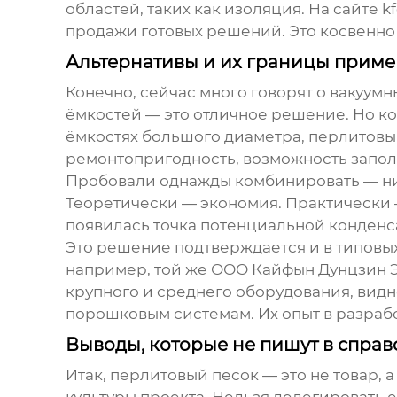
областей, таких как изоляция. На сайте
kf
продажи готовых решений. Это косвенно 
Альтернативы и их границы прим
Конечно, сейчас много говорят о вакуум
ёмкостей — это отличное решение. Но ко
ёмкостях большого диаметра,
перлитовы
ремонтопригодность, возможность запол
Пробовали однажды комбинировать — ниж
Теоретически — экономия. Практически 
появилась точка потенциальной конденса
Это решение подтверждается и в типовы
например, той же
ООО Кайфын Дунцзин 
крупного и среднего оборудования, вид
порошковым системам. Их опыт в разрабо
Выводы, которые не пишут в спра
Итак,
перлитовый песок
— это не товар, 