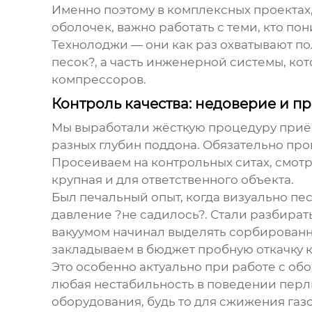
Именно поэтому в комплексных проектах
оболочек, важно работать с теми, кто по
Технолоджи
— они как раз охватывают п
песок?, а часть инженерной системы, ко
компрессоров.
Контроль качества: недоверие и п
Мы выработали жёсткую процедуру приёмк
разных глубин поддона. Обязательно про
Просеиваем на контрольных ситах, смот
крупная и для ответственного объекта.
Был печальный опыт, когда визуально пес
давление ?не садилось?. Стали разбира
вакуумом начинал выделять сорбированны
закладываем в бюджет пробную откачку 
Это особенно актуально при работе с об
любая нестабильность в поведении
перл
оборудования, будь то для сжижения газ