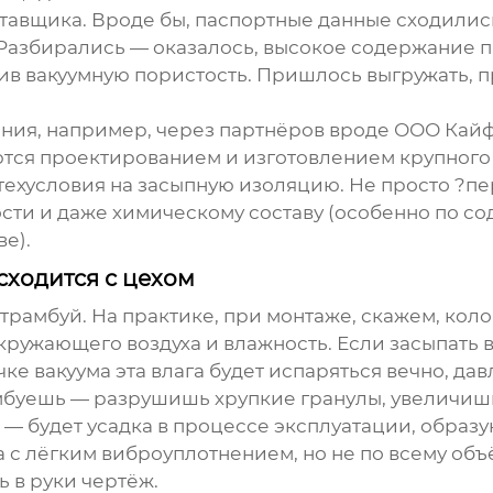
авщика. Вроде бы, паспортные данные сходились
Разбирались — оказалось, высокое содержание п
в вакуумную пористость. Пришлось выгружать, пр
ания, например, через партнёров вроде
ООО Кайф
аются проектированием и изготовлением крупного
ехусловия на засыпную изоляцию. Не просто ?пе
сти и даже химическому составу (особенно по с
е).
сходится с цехом
 трамбуй. На практике, при монтаже, скажем, кол
кружающего воздуха и влажность. Если засыпать в
чке вакуума эта влага будет испаряться вечно, да
мбуешь — разрушишь хрупкие гранулы, увеличиш
 будет усадка в процессе эксплуатации, образу
 лёгким виброуплотнением, но не по всему объёму
ь в руки чертёж.