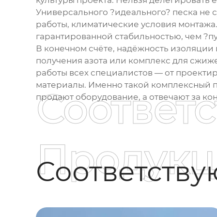
культуры проекта. Нельзя делегировать е
Универсального ?идеального? песка не с
работы, климатические условия монтажа.
гарантированной стабильностью, чем ?пу
В конечном счёте, надёжность изоляции 
получения азота или комплекс для сжижен
работы всех специалистов — от проект
материалы. Именно такой комплексный по
Соответ
продают оборудование, а отвечают за кон
Продукц
Соответств