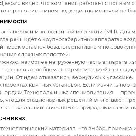
djasp.ru
видно, что компания работает с полным 
говорит о системном подходе, где мелочей не бы
енимости
ных панелях и многослойной изоляции (MLI). Для
гда речь идёт о крупногабаритных аппаратах во
й песок
остаётся безальтернативным по совокупно
нения сложных полостей.
нюю, наиболее нагруженную часть аппарата изо
— возникла проблема с герметизацией стыка дву
ции. От идеи отказались, вернулись к классике.
х проектах крупных установок. Если изучить пор
Энерджи Технолоджи
, чья специализация — про
но, что для стационарных решений они отдают п
тке технологий, связанных с природным газом, 
вочниках
а технологический материал. Его выбор, приёмка