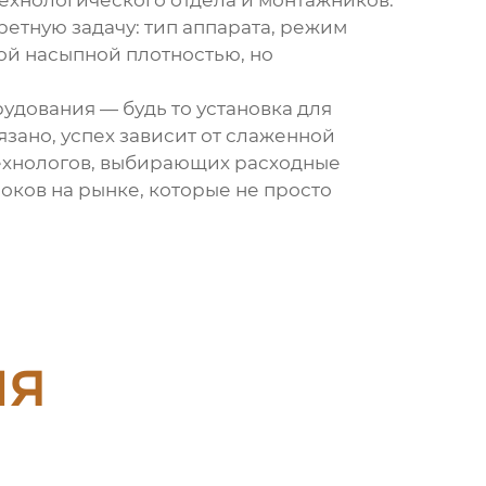
 технологического отдела и монтажников.
етную задачу: тип аппарата, режим
кой насыпной плотностью, но
удования — будь то установка для
язано, успех зависит от слаженной
ехнологов, выбирающих расходные
оков на рынке, которые не просто
ия