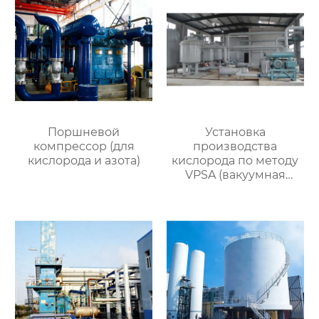
Поршневой
Установка
компрессор (для
производства
кислорода и азота)
кислорода по методу
VPSA (вакуумная
адсорбция при
переменном
давлении)