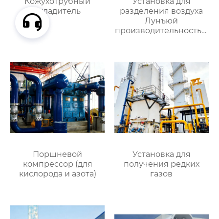
Кожухотрубный
Установка для
охладитель
разделения воздуха
Лунъюй
производительностью
16000
Поршневой
Установка для
компрессор (для
получения редких
кислорода и азота)
газов