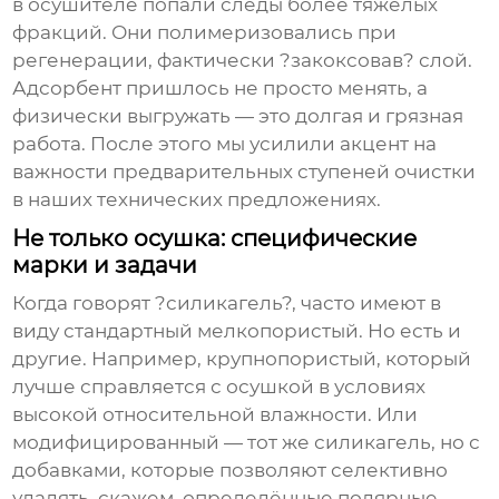
в осушителе попали следы более тяжёлых
фракций. Они полимеризовались при
регенерации, фактически ?закоксовав? слой.
Адсорбент пришлось не просто менять, а
физически выгружать — это долгая и грязная
работа. После этого мы усилили акцент на
важности предварительных ступеней очистки
в наших технических предложениях.
Не только осушка: специфические
марки и задачи
Когда говорят ?силикагель?, часто имеют в
виду стандартный мелкопористый. Но есть и
другие. Например, крупнопористый, который
лучше справляется с осушкой в условиях
высокой относительной влажности. Или
модифицированный — тот же
силикагель
, но с
добавками, которые позволяют селективно
удалять, скажем, определённые полярные