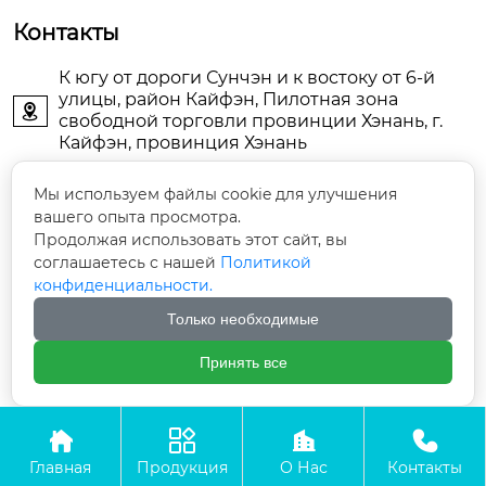
Контакты
К югу от дороги Сунчэн и к востоку от 6-й
улицы, район Кайфэн, Пилотная зона

свободной торговли провинции Хэнань, г.
Кайфэн, провинция Хэнань
KFDJAIR@163.com

Мы используем файлы cookie для улучшения
вашего опыта просмотра.
Продолжая использовать этот сайт, вы
+86-13903786044

соглашаетесь с нашей
Политикой
конфиденциальности.
+86-13598785976

Только необходимые
+86-13903789771

Принять все




Авторское право©ООО Кайфын Дунцзин Энерджи
Технолоджи
Главная
Продукция
О Нас
Контакты