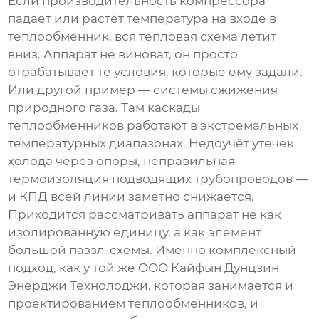
Если производительность компрессора
падает или растёт температура на входе в
теплообменник, вся тепловая схема летит
вниз. Аппарат не виноват, он просто
отрабатывает те условия, которые ему задали.
Или другой пример — системы сжижения
природного газа. Там каскады
теплообменников работают в экстремальных
температурных диапазонах. Недоучёт утечек
холода через опоры, неправильная
термоизоляция подводящих трубопроводов —
и КПД всей линии заметно снижается.
Приходится рассматривать аппарат не как
изолированную единицу, а как элемент
большой паззл-схемы. Именно комплексный
подход, как у той же
ООО Кайфын Дунцзин
Энерджи Технолоджи
, которая занимается и
проектированием теплообменников, и