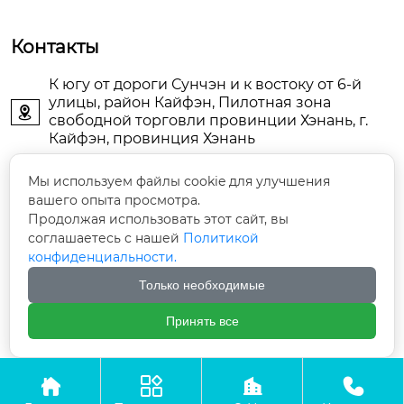
Контакты
К югу от дороги Сунчэн и к востоку от 6-й
улицы, район Кайфэн, Пилотная зона

свободной торговли провинции Хэнань, г.
Кайфэн, провинция Хэнань
KFDJAIR@163.com

Мы используем файлы cookie для улучшения
вашего опыта просмотра.
Продолжая использовать этот сайт, вы
+86-13903786044

соглашаетесь с нашей
Политикой
конфиденциальности.
+86-13598785976

Только необходимые
+86-13903789771

Принять все




Авторское право©ООО Кайфын Дунцзин Энерджи