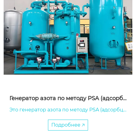
Генератор азота по методу PSA (адсорбц
ия при переменном давлении)
Это генератор азота по методу PSA (адсорбци
я при переменном давлении), являющийся кл
ючевым оборудованием для получения высок
Подробнее 🡥
очистого азота в промышленной сфере.
