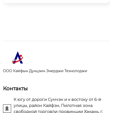
Основная часть состоит из двух адсорбционн
ых колонн, А и Б, и расположенной справа кру
пной буферной емкости для азота.
ООО Кайфын Дунцзин Энерджи Технолоджи
Контакты
К югу от дороги Сунчэн и к востоку от 6-й
улицы, район Кайфэн, Пилотная зона

свободной торговли провинции Хэнань, г.