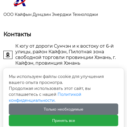
ООО Кайфын Дунцзин Энерджи Технолоджи
Контакты
К югу от дороги Сунчэн и к востоку от 6-й
улицы, район Кайфэн, Пилотная зона

свободной торговли провинции Хэнань, г.
Кайфэн, провинция Хэнань
KFDJAIR@163.com

Мы используем файлы cookie для улучшения
вашего опыта просмотра.
Продолжая использовать этот сайт, вы
+86-13903786044

соглашаетесь с нашей
Политикой
конфиденциальности.
+86-13598785976

Только необходимые
+86-13903789771

Принять все