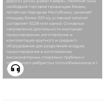
дорога Сунчэн, район Кайфэн, Пилотная зона
Лунъюй стал демон
Лунъюй стал демон
свободной торговли провинции Хэнань,
страционной базой
страционной базой
Китайская Народная Республика, занимает
по поставке устано
по поставке устано
площадь более 200 му, уставный капитал
вок для разделения
вок для разделения
составляет 92,08 млн юаней. Основные
воздуха для первой
воздуха для первой
направления деятельности компании:
в Китае системы ре
в Китае системы ре
проектирование, изготовление и
актора HT-L.
актора HT-L.
комплектация крупного и среднего
оборудования для разделения воздуха;
проектирование и изготовление
высоконапорных спирально-трубных и
пластинчато-ребристых теплообменников и т.
д.