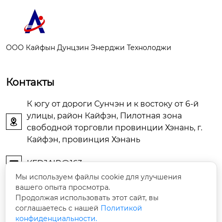
ООО Кайфын Дунцзин Энерджи Технолоджи
Контакты
К югу от дороги Сунчэн и к востоку от 6-й
улицы, район Кайфэн, Пилотная зона

свободной торговли провинции Хэнань, г.
Кайфэн, провинция Хэнань
KFDJAIR@163.com

Мы используем файлы cookie для улучшения
вашего опыта просмотра.
+86-13903786044

Продолжая использовать этот сайт, вы
соглашаетесь с нашей
Политикой
+86-13598785976

конфиденциальности.