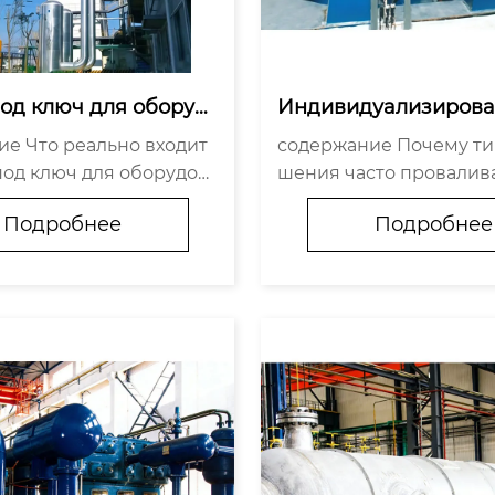
од ключ для оборуд
Индивидуализирова
азделения воздуха
шения для разделен
 входит
содержание Почему типовые ре
ха — эффективные и
под ключ для оборудов
шения часто провалив
ные системы
деления воздуха Почем
мы индивидуализируем
Подробнее
Подробнее
 проектов терпят сбой на
бстракций Где это реа
коналадки Как выбрать
ает — не в брошюрах Ч
для проекта под ключ
стоящая индивидуализ
а...
ифры, а не обещания ...