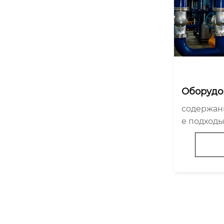
Оборудо
ия возду
содержание Почему стан
ия для 
е подходы
ия часто 
Три техни
е проход
решения 
провалов 