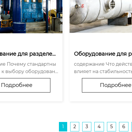
вание для разделен
Оборудование для 
ха: надежные решен
ия воздуха: надежн
дартны
содержание Что действительно
промышленности
ия для промышленн
 к выбору оборудован
влияет на стабильност
приводят к перерасходу
становки? Где проверя
Подробнее
Подробнее
ческих барьера, которы
жность — на бумаге ил
ят только проверенные
Почему «под ключ» — э
Как избежать типичных
кетинговый слоган? Оборудован
при вне...
ие для разделе...
1
2
3
4
5
6