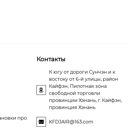
Контакты
К югу от дороги Сунчэн и к
востоку от 6-й улицы, район
Кайфэн, Пилотная зона

свободной торговли
провинции Хэнань, г. Кайфэн,
провинция Хэнань
тановки про
KFDJAIR@163.com
