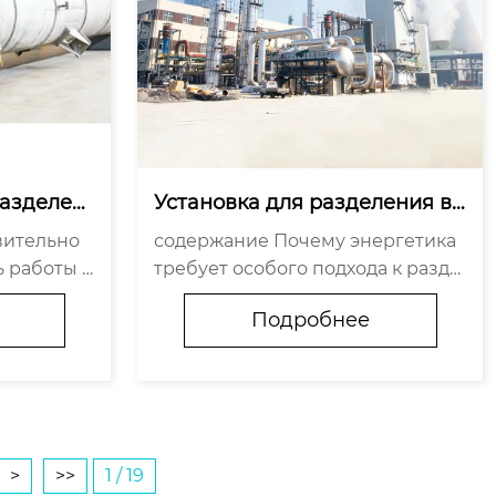
разделен
Установка для разделения во
ые решен
здуха для энергетической от
содержание Почему энергетика
ости
расли
ь работы у
требует особого подхода к разде
ется надё
лению воздуха Что отличает про
Подробнее
и в цеху?
мышленное решение от типовог
то не мар
о проекта Как избежать ошибок
при выборе поставщика Будуще
е — за комплексными ...
>
>>
1 / 19