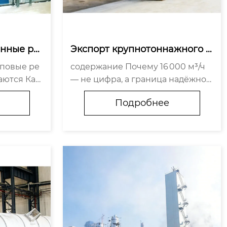
нные ре
Экспорт крупнотоннажного о
ия возду
борудования для разделения
содержание Почему 16 000 м³/ч
 адаптив
воздуха
аются Как
— не цифра, а граница надёжнос
 — без а
ти Что скрывает «крупнотоннажн
Подробнее
льно работ
ость» за цифрами Сертификаты
то даёт на
— не бумажка, а условие работы
ация — ц
Как выбрать партнёра — три пра
ктических критер...