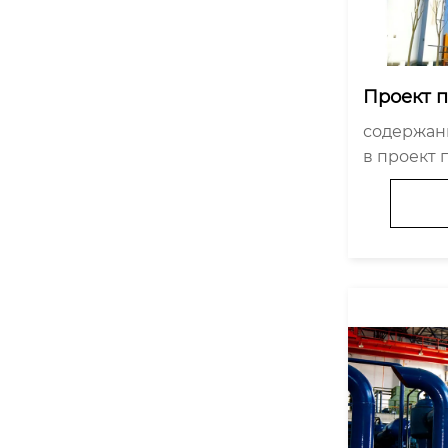
Проект п
ования р
содержание Что реально
в проект 
ания раз
у 7 из 10
этапе пус
партнёра 
Что будет д