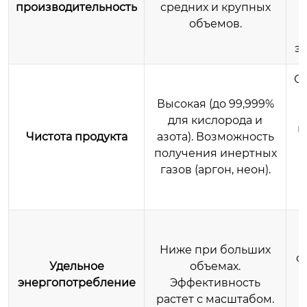
производительность
средних и крупных
объемов.
э
О
Высокая (до 99,999%
для кислорода и
к
Чистота продукта
азота). Возможность
получения инертных
а
газов (аргон, неон).
Ниже при больших
о
Удельное
объемах.
энергопотребление
Эффективность
растет с масштабом.