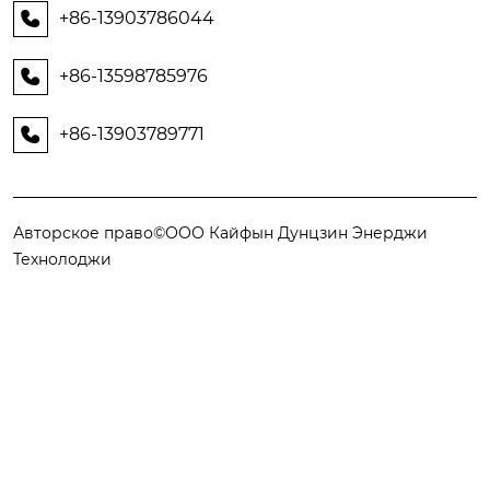
+86-13903786044

+86-13598785976

+86-13903789771

Авторское право©ООО Кайфын Дунцзин Энерджи
Технолоджи