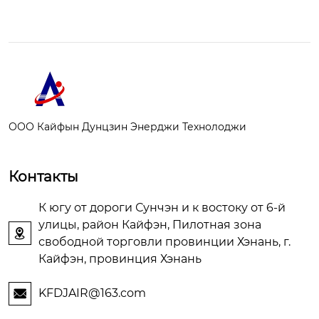
ООО Кайфын Дунцзин Энерджи Технолоджи
Контакты
К югу от дороги Сунчэн и к востоку от 6-й
улицы, район Кайфэн, Пилотная зона

свободной торговли провинции Хэнань, г.
Кайфэн, провинция Хэнань
KFDJAIR@163.com
