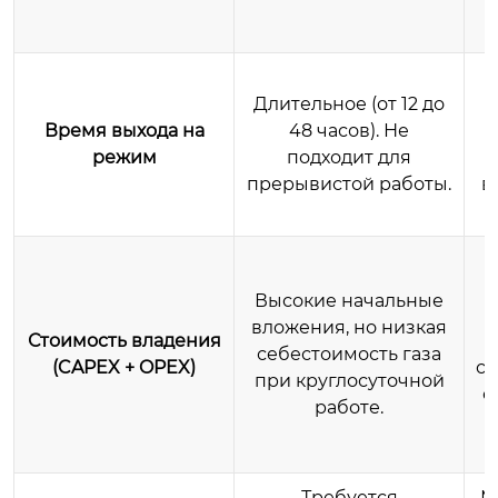
р
Длительное (от 12 до
(
Время выхода на
48 часов). Не
режим
подходит для
прерывистой работы.
в
п
Высокие начальные
в
вложения, но низкая
Стоимость владения
себестоимость газа
(CAPEX + OPEX)
се
при круглосуточной
е
работе.
п
Требуется
М