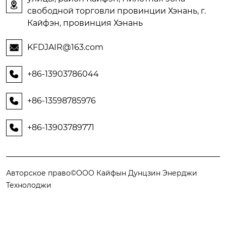

свободной торговли провинции Хэнань, г.
Кайфэн, провинция Хэнань
KFDJAIR@163.com

+86-13903786044

+86-13598785976

+86-13903789771

Авторское право©ООО Кайфын Дунцзин Энерджи
Технолоджи