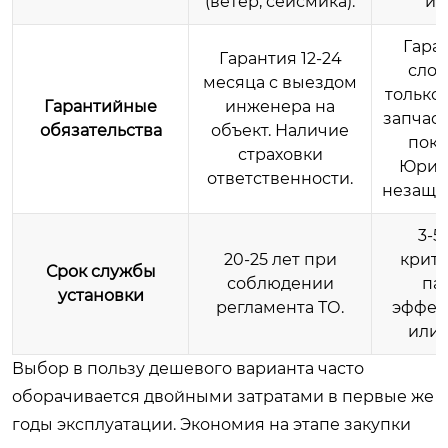
(ветер, сейсмика).
и 
Гара
Гарантия 12-24
слов
месяца с выездом
только
Гарантийные
инженера на
запчаст
обязательства
объект. Наличие
поку
страховки
Юрид
ответственности.
незащи
3-5
20-25 лет при
крити
Срок службы
соблюдении
па
установки
регламента ТО.
эффек
или 
Выбор в пользу дешевого варианта часто
оборачивается двойными затратами в первые же
годы эксплуатации. Экономия на этапе закупки