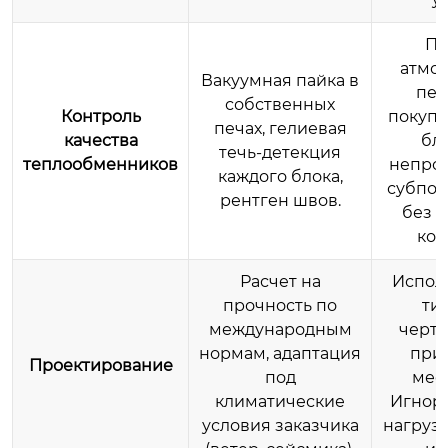
Па
атмо
Вакуумная пайка в
печ
собственных
Контроль
покупк
печах, гелиевая
качества
бл
течь-детекция
теплообменников
непро
каждого блока,
субпод
рентген швов.
без 
кон
Расчет на
Испол
прочность по
ти
международным
черте
нормам, адаптация
прив
Проектирование
под
мес
климатические
Игнор
условия заказчика
нагрузо