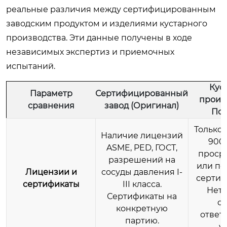
реальные различия между сертифицированным
заводским продуктом и изделиями кустарного
производства. Эти данные получены в ходе
независимых экспертиз и приемочных
испытаний.
Кус
Параметр
Сертифицированный
произв
сравнения
завод (Оригинал)
Под
Только
Наличие лицензий
9001
ASME, PED, ГОСТ,
проср
разрешений на
или по
Лицензии и
сосуды давления I-
сертиф
сертификаты
III класса.
Нет 
Сертификаты на
св
конкретную
ответ
партию.
у