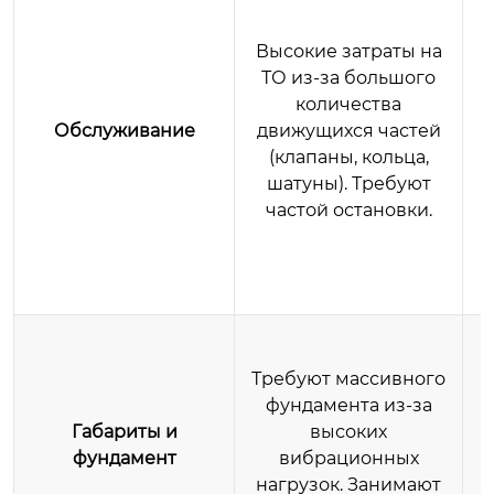
Высокие затраты на
ТО из-за большого
м
количества
Обслуживание
движущихся частей
и
(клапаны, кольца,
м
шатуны). Требуют
частой остановки.
м
Требуют массивного
фундамента из-за
Габариты и
высоких
фундамент
вибрационных
нагрузок. Занимают