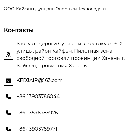
ООО Кайфын Дунцзин Энерджи Технолоджи
Контакты
К югу от дороги Сунчэн и к востоку от 6-й
улицы, район Кайфэн, Пилотная зона

свободной торговли провинции Хэнань, г.
Кайфэн, провинция Хэнань
KFDJAIR@163.com

+86-13903786044

+86-13598785976

+86-13903789771
