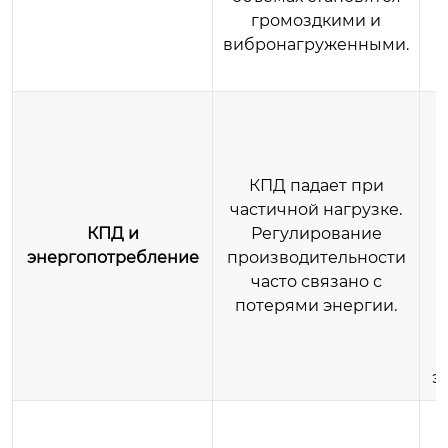
громоздкими и
вибронагруженными.
В
КПД падает при
частичной нагрузке.
Р
КПД и
Регулирование
энергопотребление
производительности
н
часто связано с
потерями энергии.
э