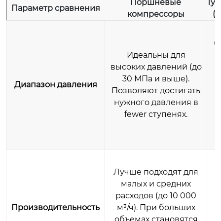
Поршневые
Ту
Параметр сравнения
компрессоры
(
Э
6
Идеальны для
высоких давлений (до
30 МПа и выше).
Диапазон давления
Позволяют достигать
нужного давления в
fewer ступенях.
Лучше подходят для
малых и средних
расходов (до 10 000
Производительность
м³/ч). При больших
объемах становятся