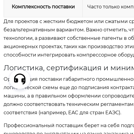
Комплексность поставки
Часто только ком
Для проектов с жестким бюджетом или сжатыми ср
безальтернативным вариантом. Важно отметить, ч
технологии, а развивают собственные патенты в об
акционерных проектах, таких как производство эт
способности интегрировать компрессорное обору
Логистика, сертификация и мини
Организация поставки габаритного промышленног
логистической схемы еще до подписания контракта
машины, а в правильном оформлении сопроводите
должно соответствовать техническим регламентам
соответствия (например, EAC для стран ЕАЭС).
Профессиональный поставщик берет на себя подгот
руководство по эксплуатации на языке заказчика 