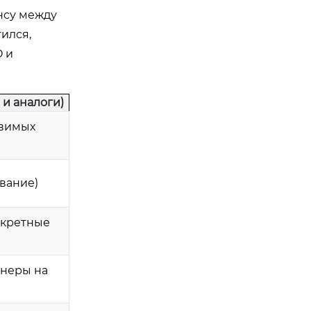
нсу между
ился,
O и
и аналоги)
авимых
вание)
нкретные
енеры на