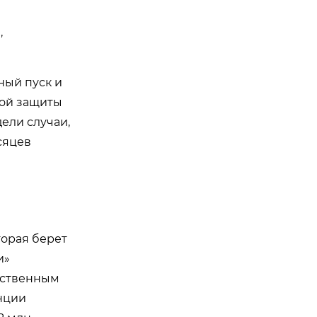
,
ный пуск и
ной защиты
ели случаи,
сяцев
торая берет
и»
бственным
нции