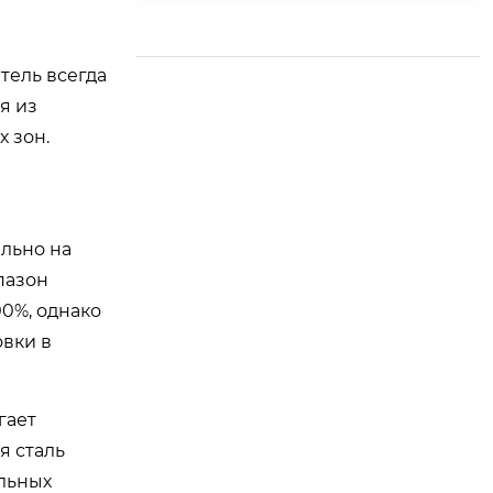
я разделения возду
ха производительн
остью 38000/70000
тель всегда
нм³/ч для проекта г
я из
азификации пылеуг
 зон.
ольного топлива ко
мпании Шаньдунск
ая химическая груп
па Ruixing, использ
льно на
ующей реактор HT-
пазон
L.
00%, однако
овки в
гает
я сталь
льных