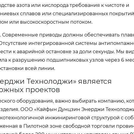
дстве азота или кислорода требования к чистоте и
ниевых сплавов или специализированных покрытий
лом или высокоскоростным потоком.
. Современные приводы должны обеспечивать плав
. Отсутствие интегрированной системы антипомпаж
сти к аварийной остановке за доли секунды. Мы вид
ила к разрушению подшипниковых узлов через 6 ме
остановки всей линии.
ерджи Технолоджи» является
ложных проектов
ческого оборудования, важно выбирать компанию, ко
изделия.
ООО «Кайфын Дунцзин Энерджи Технолодж
сокотехнологичной инжиниринговой структурой с со
оженная в Пилотной зоне свободной торговли прови