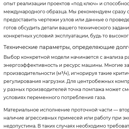
опыт реализации проектов «под ключ» и способно
международного образца. Мы рекомендуем сразу о
предоставить чертежи узлов или данные о провед
готов обсудить детали вашего технического задан
конкретных условий эксплуатации, будь то высок
Технические параметры, определяющие долг
Выбор конкретной модели начинается с анализа р
энергоэффективность и ресурс машины. Многие з
производительности (м³/ч), игнорируя такие крит
регулирования нагрузки. Для центробежных компре
у разных производителей точка помпажа может сме
условиях переменного потребления газа.
Материальное исполнение проточной части — втор
наличие агрессивных примесей или работу при экс
недопустима. В таких случаях необходимо требов