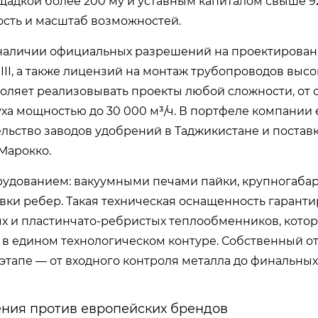
щадкой более 200 му и уставным капиталом свыше 9
ость и масштаб возможностей.
 наличии официальных разрешений на проектирован
и III, а также лицензий на монтаж трубопроводов высо
воляет реализовывать проекты любой сложности, от 
ха мощностью до 30 000 м³/ч. В портфеле компании 
ьство заводов удобрений в Таджикистане и постав
Марокко.
рудованием: вакуумными печами пайки, крупногаб
ки ребер. Такая техническая оснащенность гаранти
х и пластинчато-ребристых теплообменников, котор
в едином технологическом контуре. Собственный о
этапе — от входного контроля металла до финальных
ния против европейских брендов