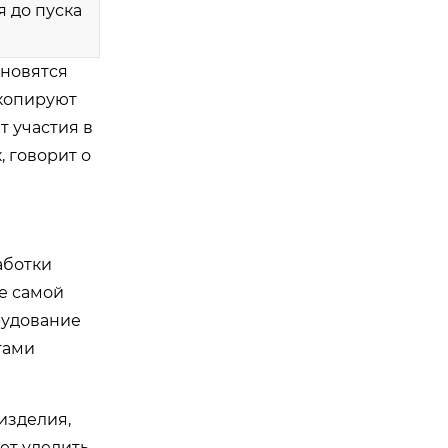
 до пуска
ановятся
 копируют
т участия в
 говорит о
аботки
е самой
рудование
тами
изделия,
ет уделить