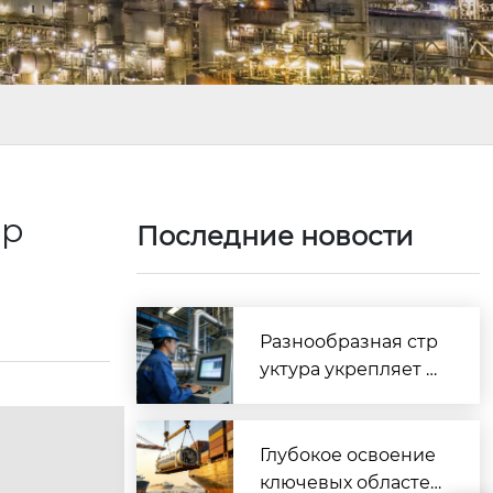
ор
Последние новости
Разнообразная стр
уктура укрепляет п
отенциал, законопо
слушная деятельно
сть стимулирует ра
Глубокое освоение
звитие — Kaifeng D
ключевых областей,