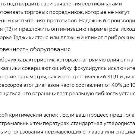
сть подтвердить свои заявления сертификатами
тсеивать торговых посредников, которые не могут
енных испытаниях прототипов. Надежный производи
ия (ТЗ) и предложить оптимизацию параметров, исход
огорье Таджикистана или влажный климат прибрежных
овечность оборудования
абочих характеристик, которые напрямую влияют на
аказчики совершают ошибку, фокусируясь исключите
ические параметры, как изоэнтропический КПД и диа
ссоров этот диапазон часто составляет от 40% до 1
щаться, что ограничивает реальную гибкость устан
ой критический аспект. Если ваш процесс предпола
тремальных температурах, стандартная углеродиста
ать использования нержавеющих сплавов или специа