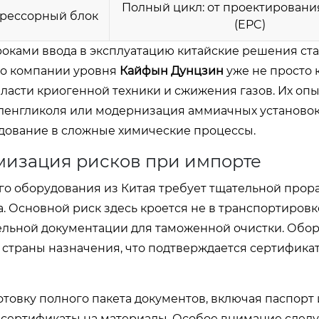
Полный цикл: от проектирования
прессорный блок
(EPC)
оками ввода в эксплуатацию китайские решения ст
то компании уровня
Кайфын Дунцзин
уже не просто
ласти криогенной техники и сжижения газов. Их опы
иленгликоля или модернизация аммиачных установок,
дование в сложные химические процессы.
мизация рисков при импорте
о оборудования из Китая требует тщательной прор
. Основной риск здесь кроется не в транспортировк
льной документации для таможенной очистки. Обо
 страны назначения, что подтверждается сертифика
овку полного пакета документов, включая паспорт 
и сертификаты на материалы. Особое внимание следу