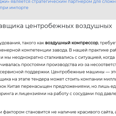
и» является стратегическим партнером для сложн
 при импорте
тавщика центробежных воздушных
дования, такого как
воздушный компрессор
, требуе
нженерной компетенции завода. В нашей практике ра
мы неоднократно сталкивались с ситуацией, когда
чивалась простоями производства из-за несоответс
 сервисной поддержки. Центробежные машины — эт
вщика на этапе тендера может стоить компании мил
Рынок Китая перенасыщен предложениями, но лишь е
инга и лицензиями на работу с сосудами под давл
 фактором становится не наличие красивого сайта, 