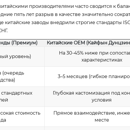
итайскими производителями часто сводится к бала
дние пять лет разрыв в качестве значительно сократ
е китайские заводы внедрили строгие стандарты IS
НГ.
нды (Премиум)
Китайские OEM (Кайфын Дунцзин 
На 30-45% ниже при сопост
вый уровень)
характеристиках
 (очередь
3–5 месяцев (гибкое планиро
дства)
 стандартных
Глубокая кастомизация под ко
лей
условия
сокая стоимость
Прямое взаимодействие, инж
зда
месте