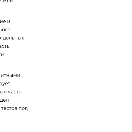
2 млн
ие и
кого
отдельных
есть
ки
аритными
рует
ые часто
тдел
 тестов под