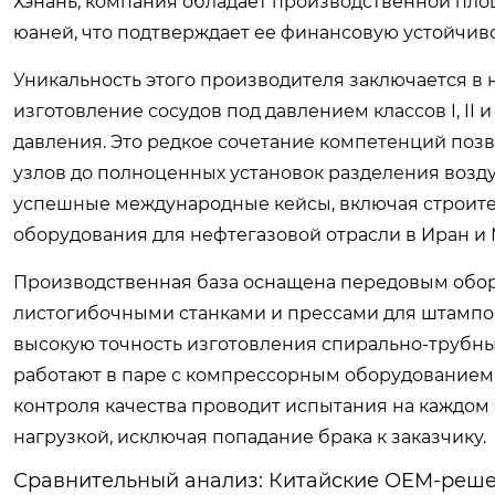
Хэнань, компания обладает производственной пло
юаней, что подтверждает ее финансовую устойчив
Уникальность этого производителя заключается в
изготовление сосудов под давлением классов I, II 
давления. Это редкое сочетание компетенций поз
узлов до полноценных установок разделения возду
успешные международные кейсы, включая строител
оборудования для нефтегазовой отрасли в Иран и 
Производственная база оснащена передовым обо
листогибочными станками и прессами для штампов
высокую точность изготовления спирально-трубны
работают в паре с компрессорным оборудованием 
контроля качества проводит испытания на каждом 
нагрузкой, исключая попадание брака к заказчику.
Сравнительный анализ: Китайские OEM-реше