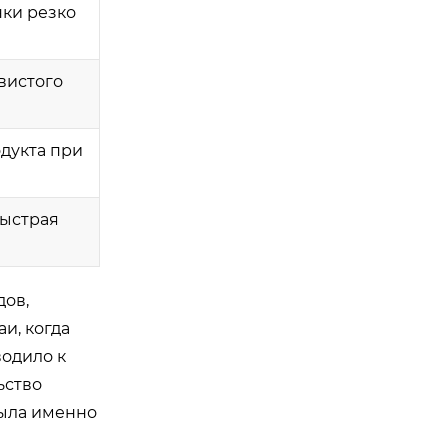
ки резко
вистого
дукта при
быстрая
дов,
и, когда
водило к
ьство
была именно