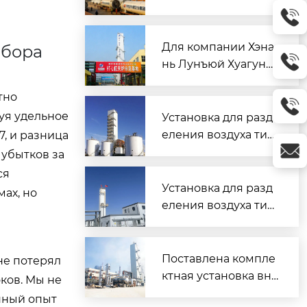
ongjing Air Separatio
укрепление основы
n продвигается ста
квалификаций — Ka
бильно
ifeng Dongjing Air Se
Для компании Хэна
ыбора
paration способству
нь Лунъюй Хуагун
ет развитию промы
(бывший Пуянский
шленности
тно
метаноловый заво
д) была поставлена
уя удельное
Установка для разд
первая в Китае ком
еления воздуха тип
7, и разница
плектная установка
KDN-40000-2000 в
 убытков за
внутреннего сжати
провинции Гуйчжоу
ся
я для разделения в
успешно введена в
Установка для разд
ах, но
оздуха производите
эксплуатаци
еления воздуха тип
льностью 16000 нм
KDON-1500-3500 в п
³/ч
ровинции Ганьсу ус
пешно введена в эк
Поставлена компле
не потерял
сплуатацию
ктная установка вну
ков. Мы не
треннего сжатия дл
нный опыт