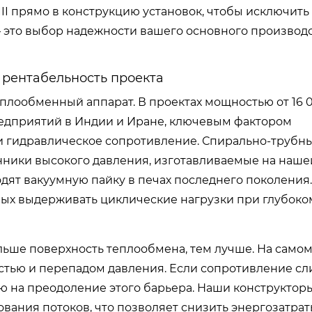
III прямо в конструкцию установок, чтобы исключит
— это выбор надежности вашего основного производ
рентабельность проекта
плообменный аппарат. В проектах мощностью от 16 0
редприятий в Индии и Иране, ключевым фактором
и гидравлическое сопротивление. Спирально-трубн
ики высокого давления, изготавливаемые на нашей
дят вакуумную пайку в печах последнего поколения.
ных выдерживать циклические нагрузки при глубоко
ьше поверхность теплообмена, тем лучше. На самом
стью и перепадом давления. Если сопротивление с
ю на преодоление этого барьера. Наши конструктор
ания потоков, что позволяет снизить энергозатрат