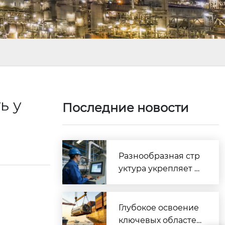
ь у
Последние новости
Разнообразная стр
уктура укрепляет п
отенциал, законопо
слушная деятельно
сть стимулирует ра
Глубокое освоение
звитие — Kaifeng D
ключевых областей,