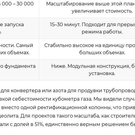
 000 – 30 000
Масштабирование выше этой план
увеличивает стоимость.
ле запуска
15–30 минут. Подходит для преры
.
режима работы.
ности. Самый
Стабильно высокое на единицу про
их объемах.
больших объемах.
го фундамента
Ниже. Модульная конструкция, 
установка.
 для конвертера или азота для продувки трубопрово
зкой себестоимости кубометра газа. Мы видели случа
в вместо одной ректификационной колонны, что при
цеолита. Для проектов такого масштаба, как строител
вали с долей в 51%, единственно верным решением 