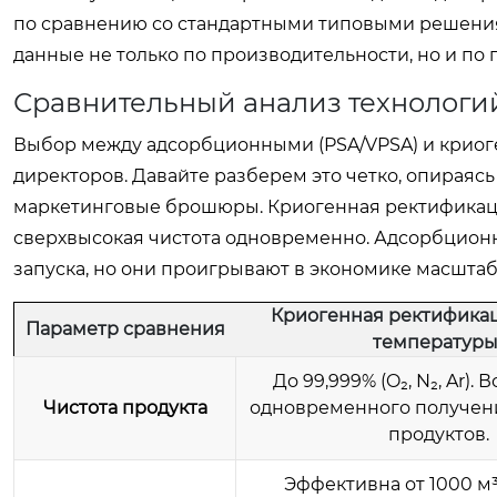
по сравнению со стандартными типовыми решения
данные не только по производительности, но и по
Сравнительный анализ технологий
Выбор между адсорбционными (PSA/VPSA) и криог
директоров. Давайте разберем это четко, опираясь
маркетинговые брошюры. Криогенная ректификац
сверхвысокая чистота одновременно. Адсорбционн
запуска, но они проигрывают в экономике масштаб
Криогенная ректификац
Параметр сравнения
температуры
До 99,999% (O₂, N₂, Ar).
Чистота продукта
одновременного получен
продуктов.
Эффективна от 1000 м³