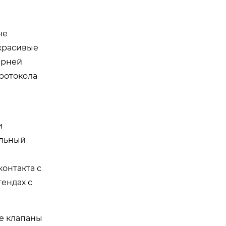
не
 красивые
ерней
ротокола
и
ельный
онтакта с
ендах с
е клапаны