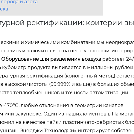
лорода и азота
уска
турной ректификации: критерии в
ческими и химическими комбинатами мы неоднокра
ировались исключительно на цене установки, игнорир
.
Оборудование для разделения воздуха
работает 24/
на кубометр продукта выливается в миллионы рублей
ературная ректификация (криогенный метод) остает
 высокой чистоты (99,999% и выше) в больших объем
ества теплообменников и точности автоматизации.
е -170°C, любые отклонения в геометрии каналов
 или закупорке. Один из наших клиентов в Пакиста
ономил на качестве пайки пластинчато-ребристых бло
унцзин Энерджи Технолоджи» интегрирует собстве