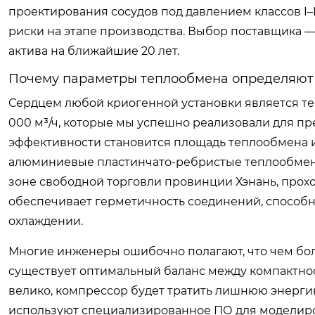
проектирования сосудов под давлением классов I–
риски на этапе производства. Выбор поставщика 
актива на ближайшие 20 лет.
Почему параметры теплообмена определяют 
Сердцем любой криогенной установки является те
000 м³/ч, которые мы успешно реализовали для п
эффективности становится площадь теплообмена 
алюминиевые пластинчато-ребристые теплообменн
зоне свободной торговли провинции Хэнань, прохо
обеспечивает герметичность соединений, способ
охлаждении.
Многие инженеры ошибочно полагают, что чем бол
существует оптимальный баланс между компактно
велико, компрессор будет тратить лишнюю энерги
используют специализированное ПО для моделиров