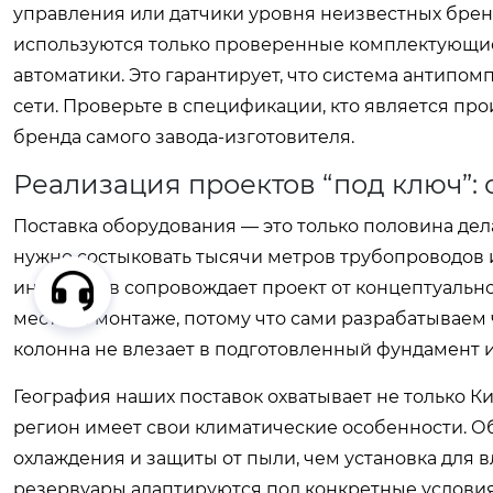
управления или датчики уровня неизвестных бренд
используются только проверенные комплектующие
автоматики. Это гарантирует, что система антипом
сети. Проверьте в спецификации, кто является пр
бренда самого завода-изготовителя.
Реализация проектов “под ключ”: 
Поставка оборудования — это только половина дела
нужно состыковать тысячи метров трубопроводов 
инженеров сопровождает проект от концептуальног
место” в монтаже, потому что сами разрабатываем 
колонна не влезает в подготовленный фундамент 
География наших поставок охватывает не только Ки
регион имеет свои климатические особенности. О
охлаждения и защиты от пыли, чем установка для
резервуары адаптируются под конкретные условия