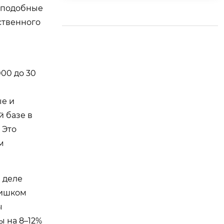
я разделения возду
ь подобные
ха производительн
ственного
остью 38000/70000
нм³/ч для проекта г
азификации пылеуг
ольного топлива ко
00 до 30
мпании Шаньдунск
ая химическая груп
ые и
па Ruixing, использ
ующей реактор HT-
 базе в
L.
 Это
м
 деле
лишком
ы
ы на 8–12%