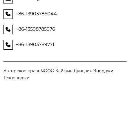
+86-13903786044

+86-13598785976

+86-13903789771

Авторское право©ООО Кайфын Дунцзин Энерджи
Технолоджи