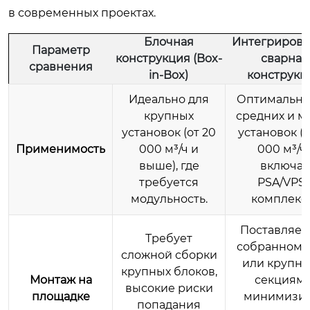
в современных проектах.
Блочная
Интегрирова
Параметр
конструкция (Box-
сварная
сравнения
in-Box)
конструкц
Идеально для
Оптимально
крупных
средних и м
установок (от 20
установок (д
Применимость
000 м³/ч и
000 м³/ч)
выше), где
включая
требуется
PSA/VPS
модульность.
комплекс
Поставляет
Требует
собранном 
сложной сборки
или крупн
крупных блоков,
Монтаж на
секциями
высокие риски
площадке
минимизи
попадания