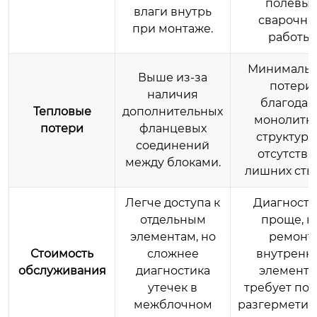
полевы
влаги внутрь
сварочны
при монтаже.
работы.
Минималь
Выше из-за
потери
наличия
благодар
Тепловые
дополнительных
монолитн
потери
фланцевых
структуре
соединений
отсутств
между блоками.
лишних сты
Легче доступа к
Диагности
отдельным
проще, н
элементам, но
ремонт
Стоимость
сложнее
внутренн
обслуживания
диагностика
элементо
утечек в
требует по
межблочном
разгерметиз