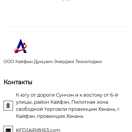
ООО Кайфын Дунцзин Энерджи Технолоджи
Контакты
К югу от дороги Сунчэн и к востоку от 6-й
улицы, район Кайфэн, Пилотная зона

свободной торговли провинции Хэнань, г.
Кайфэн, провинция Хэнань
KFDJAIR@163.com
