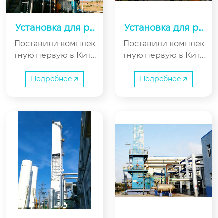
Установка для ра
Установка для ра
зделения воздуха
зделения воздуха
Поставили комплек
Поставили комплек
Лунъюй произво
тную первую в Кита
тную первую в Кита
дительностью 160
е установку внутре
е установку внутре
00
ннего сжатия для р
ннего сжатия для р
Подробнее 🡥
Подробнее 🡥
азделения воздуха
азделения воздуха
производительност
производительност
ью 16000 нм³/ч, при
ью 16000 нм³/ч, при
меняемую в химико
меняемую в химико
-технологическом п
-технологическом п
роцессе реактора H
роцессе реактора H
T-L, для компании H
T-L, для компании H
enan Longyu Chemi
enan Longyu Chemi
cal Industry (бывши
cal Industry (бывши
й Пуянский метано
й Пуянский метано
ловый завод), и усп
ловый завод), и усп