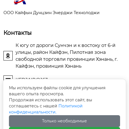
ООО Кайфын Дунцзин Энерджи Технолоджи
Контакты
К югу от дороги Сунчэн и к востоку от 6-й
улицы, район Кайфэн, Пилотная зона

свободной торговли провинции Хэнань, г.
Кайфэн, провинция Хэнань
KFDJAIR@163.com

Мы используем файлы cookie для улучшения
вашего опыта просмотра.
+86-13903786044

Продолжая использовать этот сайт, вы
соглашаетесь с нашей
Политикой
+86-13598785976

конфиденциальности.
Только необходимые
+86-13903789771
