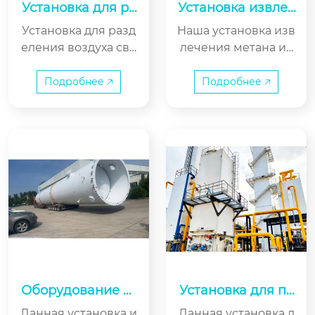
ешно запустили её
ешно запустили её
Установка для ра
Установка извлеч
с первой попытки, с
с первой попытки, с
зделения воздуха
ения метана из о
Установка для разд
Наша установка изв
этого момента Пуян
этого момента Пуян
Синья производи
тходящих газов
еления воздуха све
лечения метана из
тельностью 16000
Лунъюй стал демон
Лунъюй стал демон
рхнизкого давлени
отходящих газов сп
страционной базой
страционной базой
я и энергосберегаю
ециально разработ
Подробнее 🡥
Подробнее 🡥
по поставке устано
по поставке устано
щего типа произво
ана для таких отрас
вок для разделения
вок для разделения
дительностью 1600
лей, как синтез амм
воздуха для первой
воздуха для первой
0 для компании Lia
иака, производство
в Китае системы ре
в Китае системы ре
nyungang Yaxin Gro
метанола, углехими
актора HT-L.
актора HT-L.
up Co., Ltd.
я и других, и позвол
яет эффективно отд
елять метановую со
ставляющую из отх
одящих газов, дости
гая двойного выигр
ыша в виде рекупе
рации ресурсов и з
Оборудование от
Установка для по
ащиты окружающе
дельной поставки
лучения редких г
Данная установка и
Данная установка д