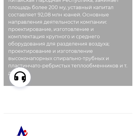
Китайская Народная Республика, занимает
ыша в виде рекупе
илизацию редких р
площадь более 200 му, уставный капитал
рации ресурсов и з
есурсов.
составляет 92,08 млн юаней. Основные
ащиты окружающе
направления деятельности компании:
й среды.
проектирование, изготовление и
комплектация крупного и среднего
оборудования для разделения воздуха;
проектирование и изготовление
высоконапорных спирально-трубных и
пластинчато-ребристых теплообменников и т.
д.