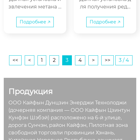
й среды.
(Резервуар для х
азов
звлечения метана и
ля получения редк
ранения газа объ
з отходящих газов о
их газов специальн
емом 200 кубомет
ров)
тдельной поставки,
о разработана для и
Подробнее 🡥
Подробнее 🡥
комплектуемая рез
звлечения компоне
ервуаром для хране
нтов криптона и ксе
ния газа объемом 2
нона из жидкого ки
00 кубометров, спе
слорода, является к
циально разработа
лючевым оборудов
<<
<
1
2
3
4
>
>>
3 / 4
на для таких отрасл
анием, комплектую
ей, как синтез амми
щим систему разде
ака, производство м
ления воздуха, и по
етанола, углехимия
зволяет эффективн
Продукция
и других, и позволя
о отделять следовы
ООО Кайфын Дунцзин Энерджи Технолоджи
ет эффективно отде
е количества газов
(дочерняя компания — ООО Кайфын Цзинтун
лять метановую сос
криптона и ксенона
Кунфэн Шэбэй) расположено на 6-й улице,
тавляющую из отхо
из жидкого кислоро
дорога Сунчэн, район Кайфэн, Пилотная зона
дящих газов, достиг
да, реализуя очистк
свободной торговли провинции Хэнань,
ая двойного выигр
у, рекуперацию и ут